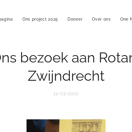
pagina
Ons project 2025
Doneer
Over ons
One N
ns bezoek aan Rota
Zwijndrecht
14-03-2022